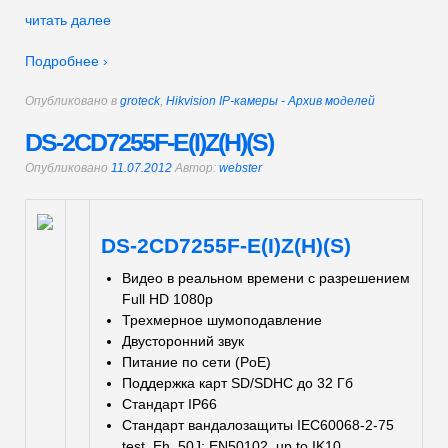
читать далее
Подробнее ›
Опубликовано в
groteck
,
Hikvision IP-камеры - Архив моделей
DS-2CD7255F-E(I)Z(H)(S)
Опубликовано
11.07.2012
Автор:
webster
DS-2CD7255F-E(I)Z(H)(S)
Видео в реальном времени с разрешением
Full HD 1080p
Трехмерное шумоподавление
Двусторонний звук
Питание по сети (PoE)
Поддержка карт SD/SDHC до 32 Гб
Стандарт IP66
Стандарт вандалозащиты IEC60068-2-75
test, Eh, 50J; EN50102, up to IK10