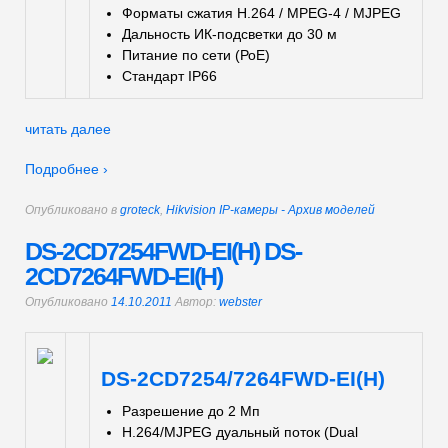
Форматы сжатия H.264 / MPEG-4 / MJPEG
Дальность ИК-подсветки до 30 м
Питание по сети (РоЕ)
Стандарт IP66
читать далее
Подробнее ›
Опубликовано в
groteck
,
Hikvision IP-камеры - Архив моделей
DS-2CD7254FWD-EI(H) DS-
2CD7264FWD-EI(H)
Опубликовано
14.10.2011
Автор:
webster
DS-2CD7254/7264FWD-EI(H)
Разрешение до 2 Мп
H.264/MJPEG дуальный поток (Dual