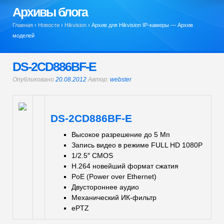
Архивы блога
Главная
›
Новости
›
Hikvision
›
Архив для Hikvision IP-камеры — Архив
моделей
DS-2CD886BF-E
Опубликовано
20.08.2012
Автор:
webster
DS-2CD886BF-E
Высокое разрешение до 5 Мп
Запись видео в режиме FULL HD 1080P
1/2.5″ CMOS
H.264 новейший формат сжатия
PoE (Power over Ethernet)
Двустороннее аудио
Механический ИК-фильтр
ePTZ