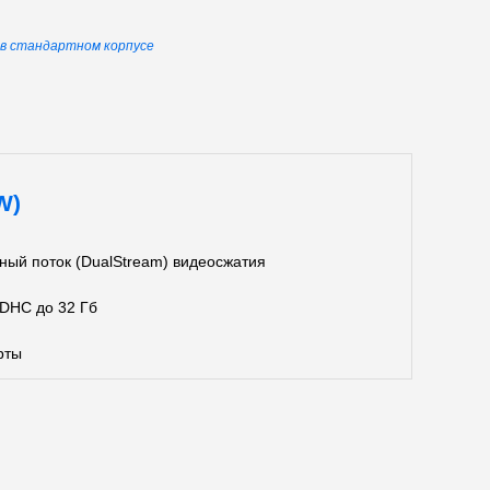
ы в стандартном корпусе
W)
ный поток (DualStream) видеосжатия
DHC до 32 Гб
рты