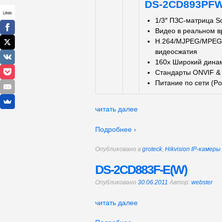
DS-2CD893PF
Likes
1/3″ ПЗС-матрица S
Видео в реальном 
H.264/MJPEG/MPEG-4
видеосжатия
160x Широкий дина
Стандарты ONVIF &
Питание по сети (Po
читать далее
Подробнее ›
Опубликовано в
groteck
,
Hikvision IP-камер
DS-2CD883F-E(W)
Опубликовано
30.06.2011
Автор:
webster
читать далее