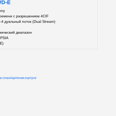
WD-E
ony
времени с разрешением 4CIF
 дуальный поток (Dual Stream)
мический диапазон
 PSIA
E)
ы в стандартном корпусе