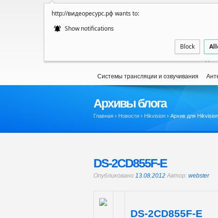
http://видеоресурс.рф wants to:
Show notifications
Block
Al
Новости
ИНТЕРНЕТ МАГАЗИН
Видео
Системы трансляции и озвучивания
Ант
Архивы блога
Главная
›
Новости
›
Hikvision
›
Архив для Hikvisio
DS-2CD855F-E
Опубликовано
13.08.2012
Автор:
webster
DS-2CD855F-E