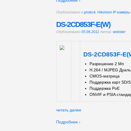
Подробнее ›
Опубликовано в
groteck
,
Hikvision IP-камер
DS-2CD853F-E(W)
Опубликовано
05.06.2011
Автор:
webster
DS-2CD853F-E(
Разрешение 2 Мп
H.264 / MJPEG Дуаль
CMOS-матрица
Поддержка карт SD/S
Поддержка PoE
ONVIF и PSIA станда
читать далее
Подробнее ›