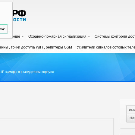
low
наблюдение
Охранно-пожарная сигнализация
Системы контроля дос
енны , точки доступа WiFi , репитеры GSM
Усилители сигналов сотовых те
n IP-камеры в стандартном корпусе