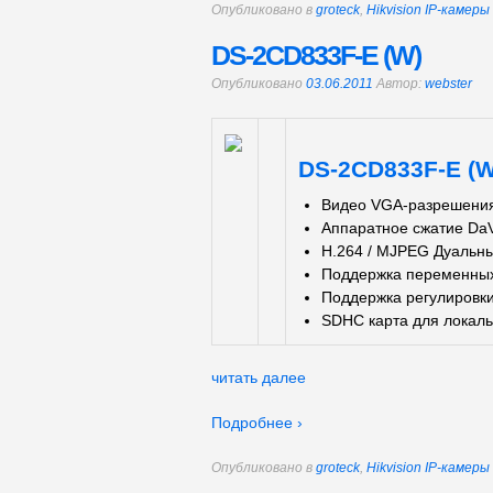
Опубликовано в
groteck
,
Hikvision IP-камер
DS-2CD833F-E (W)
Опубликовано
03.06.2011
Автор:
webster
DS-2CD833F-E (W
Видео VGA-разрешения
Аппаратное сжатие DaVi
H.264 / MJPEG Дуальны
Поддержка переменных 
Поддержка регулировки
SDHC карта для локаль
читать далее
Подробнее ›
Опубликовано в
groteck
,
Hikvision IP-камер