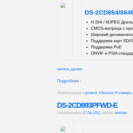
DS-2CD854/864
H.264 / MJPEG Дуаль
CMOS-матрица с про
Широкий динамическ
Поддержка карт SD/S
Поддержка PoE
ONVIF и PSIA станда
читать далее
Подробнее ›
Опубликовано в
groteck
,
Hikvision IP-камер
DS-2CD893PFWD-E
Опубликовано
27.09.2011
Автор:
webster