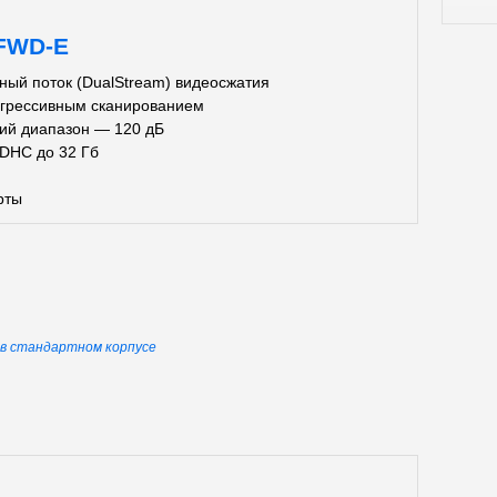
FWD-E
ный поток (DualStream) видеосжатия
грессивным сканированием
ий диапазон — 120 дБ
DHC до 32 Гб
рты
ы в стандартном корпусе