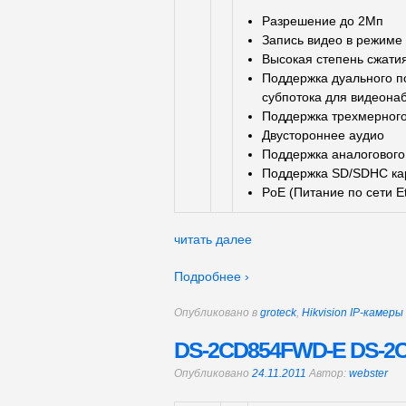
Разрешение до 2Мп
Запись видео в режиме
Высокая степень сжати
Поддержка дуального по
субпотока для видеона
Поддержка трехмерног
Двустороннее аудио
Поддержка аналогового
Поддержка SD/SDHC ка
PoE (Питание по сети Et
читать далее
Подробнее ›
Опубликовано в
groteck
,
Hikvision IP-камер
DS-2CD854FWD-E DS-2
Опубликовано
24.11.2011
Автор:
webster